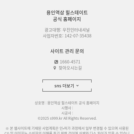
용인역삼 힐스테이트
공식 홈페이지
광고대행: 우진인터내셔널
사업자번호: 142-07-35438
사이트 관리 문의
1660-4571
찾아오시는길
sns 더보기
상호명 : 용인역삼 힐스테이트 공식 홈페이지
시행사 :
시공사 :
©2025 s999.kr All Rights Reserved.
※ 본 웹사이트에 기재된 사업계획은 인•허가 과정에서 일부 변경될 수 있으며 사용된
CG 및 이미지는 소비자의 이해를 돕기 위한 것이며 실제와 다소 차이가 있을 수 있습니