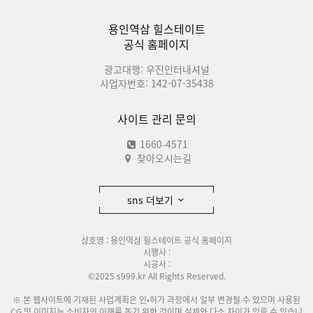
용인역삼 힐스테이트
공식 홈페이지
광고대행: 우진인터내셔널
사업자번호: 142-07-35438
사이트 관리 문의
1660-4571
찾아오시는길
sns 더보기
상호명 : 용인역삼 힐스테이트 공식 홈페이지
시행사 :
시공사 :
©2025 s999.kr All Rights Reserved.
※ 본 웹사이트에 기재된 사업계획은 인•허가 과정에서 일부 변경될 수 있으며 사용된
CG 및 이미지는 소비자의 이해를 돕기 위한 것이며 실제와 다소 차이가 있을 수 있습니