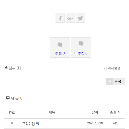
추천 0
비추천 0
첨부 [
1
]
이 게시물을
목록
댓글
0
번호
제목
날짜
조회 수
프리미엄
8
2025.10.20
911