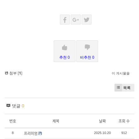
추천 0
비추천 0
첨부 [
1
]
이 게시물을
목록
댓글
0
번호
제목
날짜
조회 수
프리미엄
8
2025.10.20
912