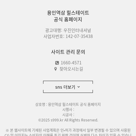
용인역삼 힐스테이트
공식 홈페이지
광고대행: 우진인터내셔널
사업자번호: 142-07-35438
사이트 관리 문의
1660-4571
찾아오시는길
sns 더보기
상호명 : 용인역삼 힐스테이트 공식 홈페이지
시행사 :
시공사 :
©2025 s999.kr All Rights Reserved.
※ 본 웹사이트에 기재된 사업계획은 인•허가 과정에서 일부 변경될 수 있으며 사용된
CG 및 이미지는 소비자의 이해를 돕기 위한 것이며 실제와 다소 차이가 있을 수 있습니