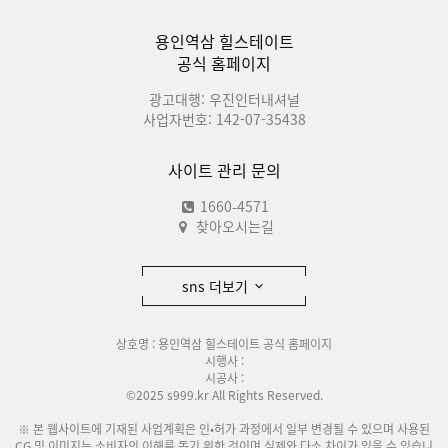
용인역삼 힐스테이트
공식 홈페이지
광고대행: 우진인터내셔널
사업자번호: 142-07-35438
사이트 관리 문의
1660-4571
찾아오시는길
sns 더보기
상호명 : 용인역삼 힐스테이트 공식 홈페이지
시행사 :
시공사 :
©2025 s999.kr All Rights Reserved.
※ 본 웹사이트에 기재된 사업계획은 인•허가 과정에서 일부 변경될 수 있으며 사용된
CG 및 이미지는 소비자의 이해를 돕기 위한 것이며 실제와 다소 차이가 있을 수 있습니