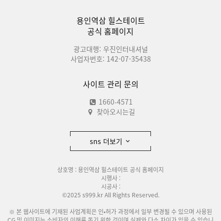
용인역삼 힐스테이트
공식 홈페이지
광고대행: 우진인터내셔널
사업자번호: 142-07-35438
사이트 관리 문의
1660-4571
찾아오시는길
sns 더보기
상호명 : 용인역삼 힐스테이트 공식 홈페이지
시행사 :
시공사 :
©2025 s999.kr All Rights Reserved.
※ 본 웹사이트에 기재된 사업계획은 인•허가 과정에서 일부 변경될 수 있으며 사용된
CG 및 이미지는 소비자의 이해를 돕기 위한 것이며 실제와 다소 차이가 있을 수 있습니