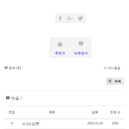
추천 0
비추천 0
첨부 [
1
]
이 게시물을
목록
댓글
0
번호
제목
날짜
조회 수
오시는길
8
2025.10.20
1092