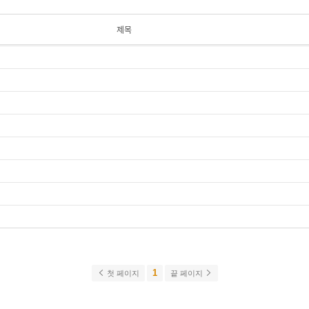
제목
1
첫 페이지
끝 페이지