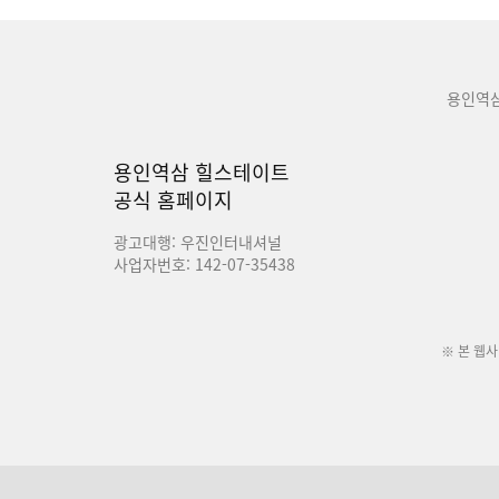
용인역
용인역삼 힐스테이트
공식 홈페이지
광고대행: 우진인터내셔널
사업자번호: 142-07-35438
※ 본 웹