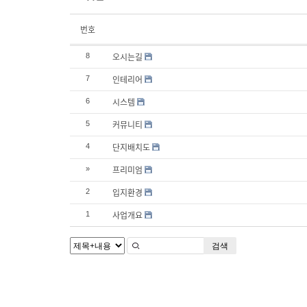
번호
오시는길
8
인테리어
7
시스템
6
커뮤니티
5
단지배치도
4
프리미엄
»
입지환경
2
사업개요
1
검색