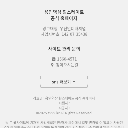
용인역삼 힐스테이트
공식 홈페이지
광고대행: 우진인터내셔널
사업자번호: 142-07-35438
사이트 관리 문의
1660-4571
찾아오시는길
sns 더보기
상호명 : 용인역삼 힐스테이트 공식 홈페이지
시행사 :
시공사 :
©2025 s999.kr All Rights Reserved.
※ 본 웹사이트에 기재된 사업계획은 인•허가 과정에서 일부 변경될 수 있으며 사용된
CG 및 이미지는 소비자의 이해를 돕기 위한 것이며 실제와 다소 차이가 있을 수 있습니