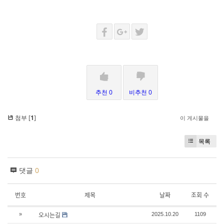
추천 0
비추천 0
첨부 [
1
]
이 게시물을
목록
댓글
0
번호
제목
날짜
조회 수
오시는길
»
2025.10.20
1109