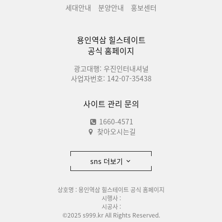
세대안내
분양안내
홍보센터
용인역삼 힐스테이트
공식 홈페이지
광고대행: 우진인터내셔널
사업자번호: 142-07-35438
사이트 관리 문의
1660-4571
찾아오시는길
sns 더보기
상호명 : 용인역삼 힐스테이트 공식 홈페이지
시행사 :
시공사 :
©2025 s999.kr All Rights Reserved.