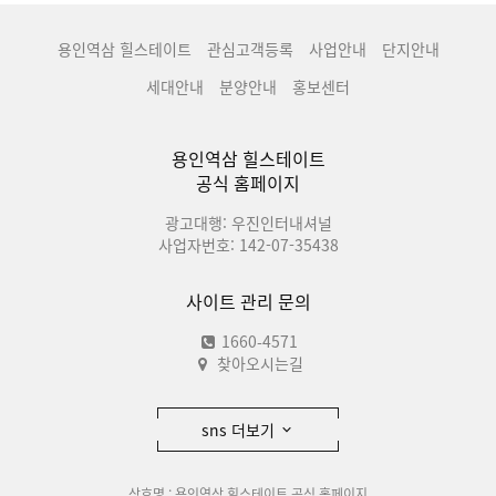
용인역삼 힐스테이트
관심고객등록
사업안내
단지안내
세대안내
분양안내
홍보센터
용인역삼 힐스테이트
공식 홈페이지
광고대행: 우진인터내셔널
사업자번호: 142-07-35438
사이트 관리 문의
1660-4571
찾아오시는길
sns 더보기
상호명 : 용인역삼 힐스테이트 공식 홈페이지