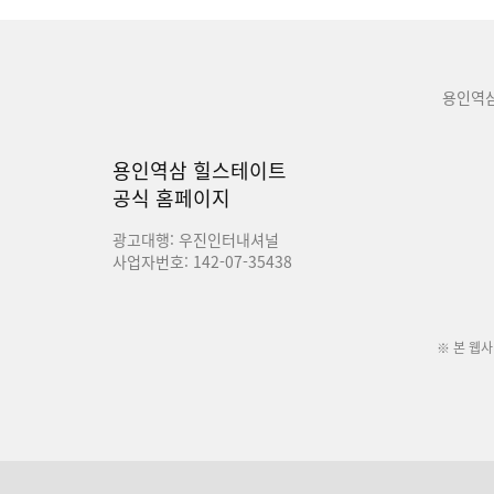
용인역
용인역삼 힐스테이트
공식 홈페이지
광고대행: 우진인터내셔널
사업자번호: 142-07-35438
※ 본 웹