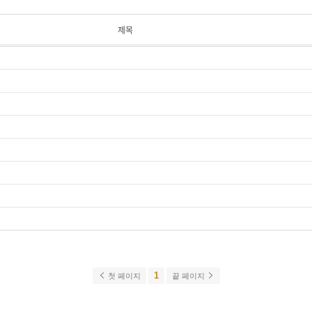
제목
1
첫 페이지
끝 페이지