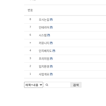
번호
오시는길
8
인테리어
7
시스템
6
커뮤니티
»
단지배치도
4
프리미엄
3
입지환경
2
사업개요
1
검색