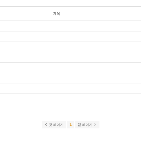
제목
1
첫 페이지
끝 페이지