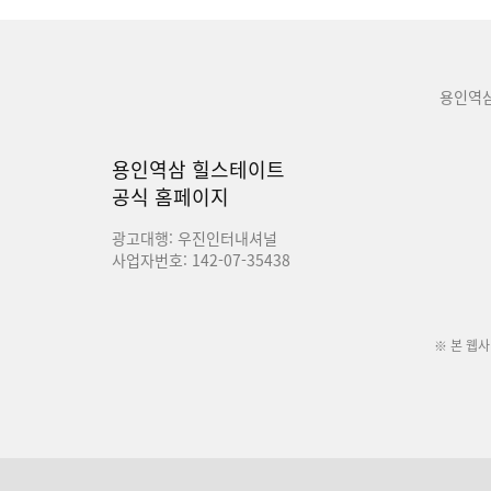
용인역
용인역삼 힐스테이트
공식 홈페이지
광고대행: 우진인터내셔널
사업자번호: 142-07-35438
※ 본 웹