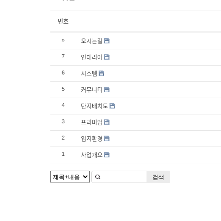
번호
오시는길
»
인테리어
7
시스템
6
커뮤니티
5
단지배치도
4
프리미엄
3
입지환경
2
사업개요
1
검색