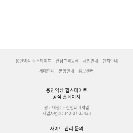
용인역삼 힐스테이트
관심고객등록
사업안내
단지안내
세대안내
분양안내
홍보센터
용인역삼 힐스테이트
공식 홈페이지
광고대행: 우진인터내셔널
사업자번호: 142-07-35438
사이트 관리 문의