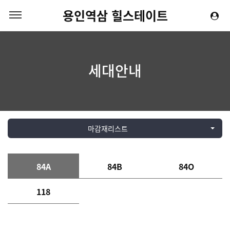
용인역삼 힐스테이트
세대안내
마감재리스트
84A
84B
84O
118