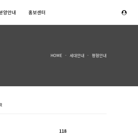
분양안내
홍보센터
HOME
세대안내
평형안내
R
118