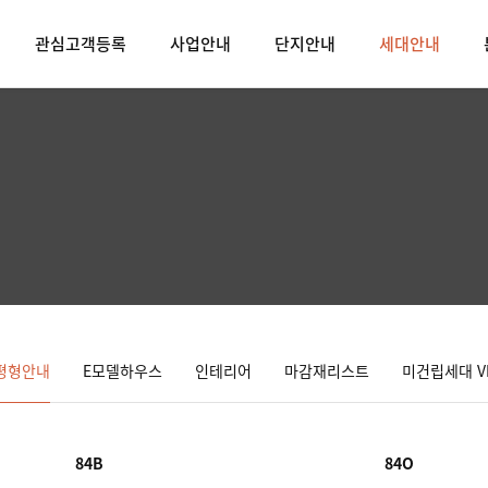
관심고객등록
사업안내
단지안내
세대안내
평형안내
E모델하우스
인테리어
마감재리스트
미건립세대 V
84B
84O