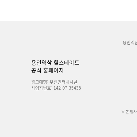
용인역
용인역삼 힐스테이트
공식 홈페이지
광고대행: 우진인터내셔널
사업자번호: 142-07-35438
※ 본 웹